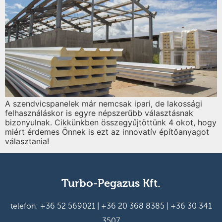
A szendvicspanelek már nemcsak ipari, de lakossági
felhasználáskor is egyre népszerűbb választásnak
bizonyulnak. Cikkünkben összegyűjtöttünk 4 okot, hogy
miért érdemes Önnek is ezt az innovatív építőanyagot
választania!
Turbo-Pegazus Kft.
telefon:
+36 52 569021
|
+36 20 368 8385
|
+36 30 341
3507