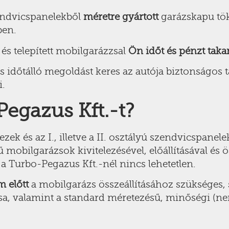
endvicspanelekből
méretre gyártott
garázskapu tök
ben.
 és telepített mobilgarázzsal
Ön időt és pénzt taka
időtálló megoldást keres az autója biztonságos t
i.
Pegazus Kft.-t?
ek és az I., illetve a II. osztályú szendvicspanele
mobilgarázsok kivitelezésével, előállításával és ö
a Turbo-Pegazus Kft.-nél nincs lehetetlen.
m előtt
a mobilgarázs összeállításához szükséges, 
ása, valamint a standard méretezésű, minőségi (nem