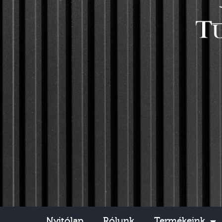
Nyitólap
Rólunk
Termékeink