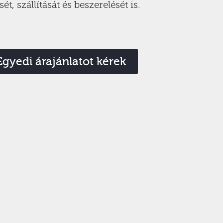
 szállítását és beszerelését is.
Egyedi árajánlatot kérek
Turbo-Pegazus Kft.
569021
|
+36 20 368 8385
|
+36 30 341 3507
e-mail:
info@turbopegazus.hu
rtás: H–P: 8:00–16:00 | Szo, V: zárva