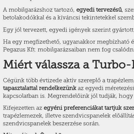
A mobilgarázshoz tartozó,
egyedi tervezésű
, sz
betolakodókkal és a kíváncsi tekintetekkel szem
Egy jól tervezett, egyedi igények szerint gyártott
Ha egy megfizethető, ugyanakkor megbízható és 
Pegazus Kft. mobilgarázsaiban nem fog csalódn
Miért válassza a Turbo-
Cégünk több évtizede aktív szereplő a trapézlemez
tapasztalattal rendelkezünk
az egyedi méretezésű 
kapcsolatban is. Megrendelőink jól tudják, hogy 
Kifejezetten az
egyéni preferenciákat tartjuk sze
trapézlemezek, illetve szendvicspanelek előállít
szendvicspanelek beszerzése során.