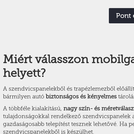
Pont 
Miért válasszon mobil
helyett?
A szendvicspanelekből és trapézlemezből előállí
bármilyen autó
biztonságos és kényelmes
tárolá
A többféle kialakítású,
nagy szín- és méretválas
tulajdonságokkal rendelkező szendvicspanelek
gazdaságosabb telepítést tesznek lehetővé. Ha pe
szendvicspanelekből is készülhet.