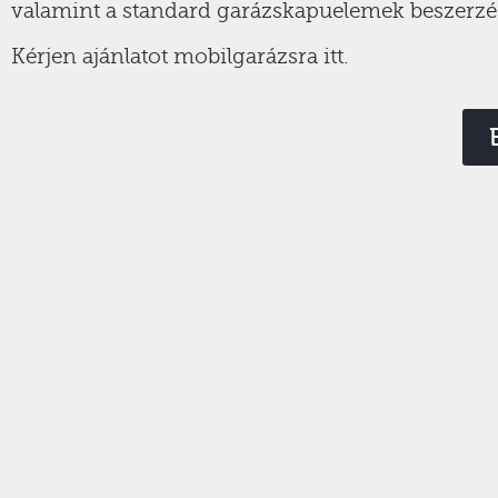
valamint a standard garázskapuelemek beszerzését,
Kérjen ajánlatot mobilgarázsra itt.
telefon:
+36 52 
nyitvata