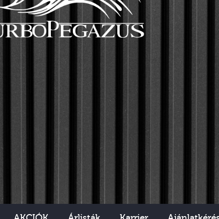
AKCIÓK
Árlisták
Karrier
Ajánlatkéré