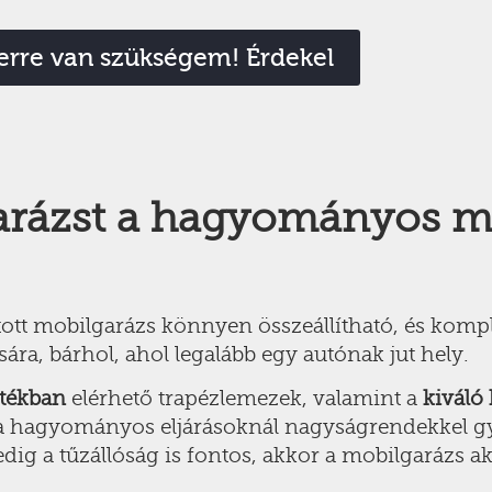
erre van szükségem! Érdekel
garázst a hagyományos 
tott mobilgarázs könnyen összeállítható, és komp
sára, bárhol, ahol legalább egy autónak jut hely.
ztékban
elérhető trapézlemezek, valamint a
kiváló
 a hagyományos eljárásoknál nagyságrendekkel g
dig a tűzállóság is fontos, akkor a mobilgarázs ak