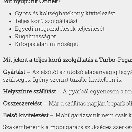
Mit nyújtunk Önnek?
Gyors és költséghatékony kivitelezést
Teljes körű szolgáltatást
Egyedi megrendelések teljesítését
Rugalmasságot
Kifogástalan minőséget
Mit jelent a teljes körű szolgáltatás a Turbo-Pega
Gyártást
– Az elsőtől az utolsó alapanyagig legy
szükséges. Igény szerint tűzálló kivitelben is.
Helyszínre szállítást
– A gyárból egyenesen a rende
Összeszerelést
– Már a szállítás napján beparkol
Belső kivitelezést
– Mobilgarázsaink nem csak kív
Szakembereink a mobilgarázs szükséges szerkezet