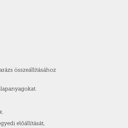
arázs összeállításához
 alapanyagokat.
k.
yedi előállítását,