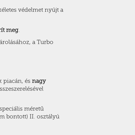
életes védelmet nyújt a
rít meg
.
árolásához, a Turbo
k piacán, és
nagy
sszeszerelésével
speciális méretű
 bontott) II. osztályú