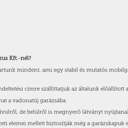
zus Kft.-nél?
ártunk mindent, ami egy stabil és mutatós mobilg
ltetési címre szállíttatjuk az általunk előállított
hat a vadonatúj garázsába.
ülről, de belülről is megnyerő látványt nyújtana
i elemei mellett biztosítják még a garázskapuk eg