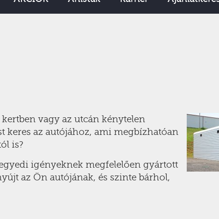
a kertben vagy az utcán kénytelen
ást keres az autójához, ami megbízhatóan
tól is?
z egyedi igényeknek megfelelően gyártott
nyújt az Ön autójának, és szinte bárhol,