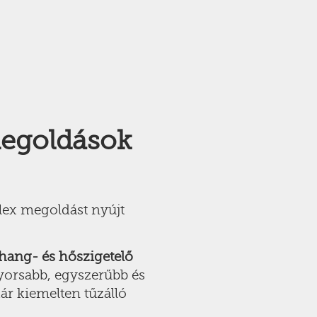
megoldások
lex megoldást nyújt
 hang- és hőszigetelő
yorsabb, egyszerűbb és
ár kiemelten tűzálló