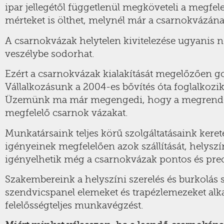
ipar jellegétől függetlenül megköveteli a megfele
mérteket is ölthet, melynél már a csarnokvázának 
A csarnokvázak helytelen kivitelezése ugyanis 
veszélybe sodorhat.
Ezért a csarnokvázak kialakítását megelőzően gon
Vállalkozásunk a 2004-es bővítés óta foglalkozik
Üzemünk ma már megengedi, hogy a megrendelői
megfelelő csarnok vázakat.
Munkatársaink teljes körű szolgáltatásaink keret
igényeinek megfelelően azok szállítását, helyszí
igényelhetik még a csarnokvázak pontos és precí
Szakembereink a helyszíni szerelés és burkolás s
szendvicspanel elemeket és trapézlemezeket alka
felelősségteljes munkavégzést.