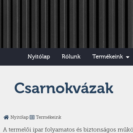
Nyitólap
Rólunk
Termékeink
Csarnokvázak
Nyitólap
Termékeink
A termelői ipar folyamatos és biztonságos működ