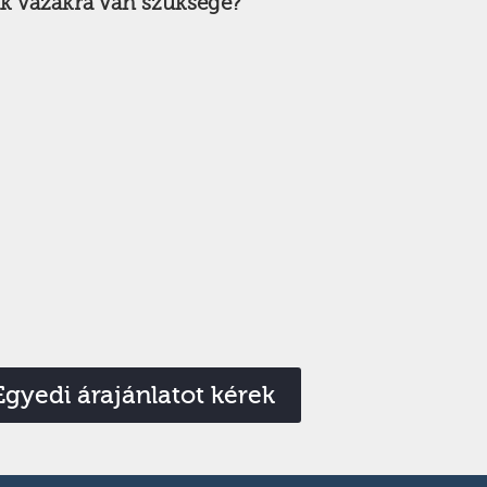
ak vázakra van szüksége?
Egyedi árajánlatot kérek