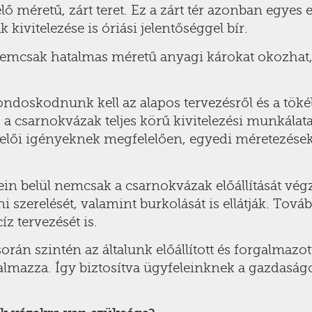
lő méretű, zárt teret. Ez a zárt tér azonban egyes
kivitelezése is óriási jelentőséggel bír.
nemcsak hatalmas méretű anyagi károkat okozhat,
doskodnunk kell az alapos tervezésről és a tökéle
 a csarnokvázak teljes körű kivitelezési munkálata
 igényeknek megfelelően, egyedi méretezések al
ein belül nemcsak a csarnokvázak előállítását vég
ni szerelését, valamint burkolását is ellátják. To
z tervezését is.
orán szintén az általunk előállított és forgalmazo
lmazza. Így biztosítva ügyfeleinknek a gazdaságo