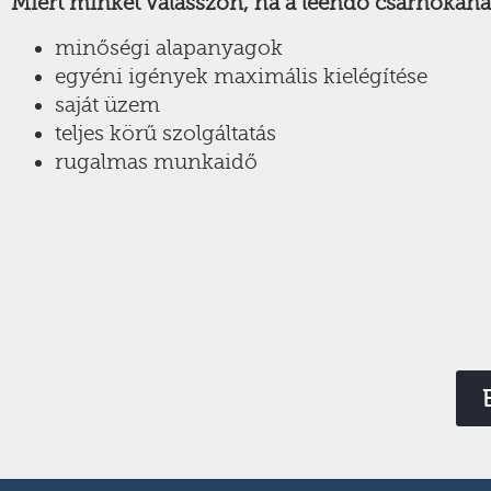
Miért minket válasszon, ha a leendő csarnokán
minőségi alapanyagok
egyéni igények maximális kielégítése
saját üzem
teljes körű szolgáltatás
rugalmas munkaidő