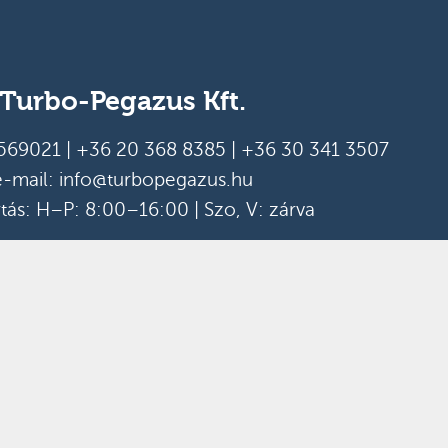
Turbo-Pegazus Kft.
569021
|
+36 20 368 8385
|
+36 30 341 3507
e-mail:
info@turbopegazus.hu
rtás: H–P: 8:00–16:00 | Szo, V: zárva
Tájékoztató
ft.