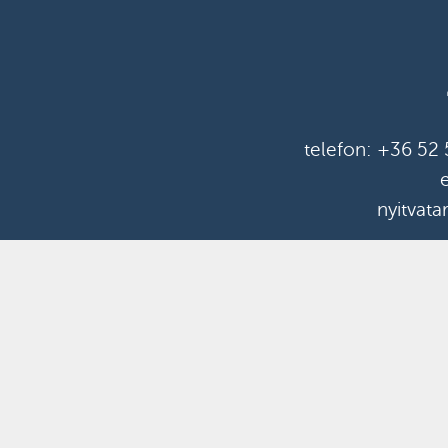
telefon:
+36 52 
nyitvata
Turbo-Pegazus K