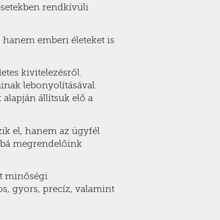
 esetekben rendkívüli
 hanem emberi életeket is
tes kivitelezésről.
inak lebonyolításával.
apján állítsuk elő a
zik el, hanem az ügyfél
vábbá megrendelőink
tt minőségi
s, gyors, precíz, valamint