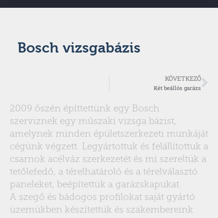
Bosch vizsgabázis
KÖVETKEZŐ
Két beállós garázs
2009 őszén építtettünk egy Bosch
szerviznek egy műszaki vizsga bázist,
amelynek minden épületszerkezeti munkáját
cégünk végzett. Legyártottuk és felállítottuk a
csarnok acélváz szerkezetét és mi szereltük a
tetőlefedő, a térelhatároló és a térelválasztó
paneleket, beépítettük a garázskapukat.
A szegő és bádogos profilokat saját gyártó
üzemükben készítettük és szakembereink