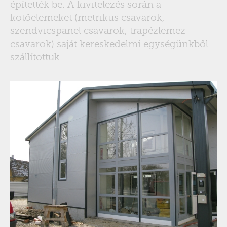
építették be. A kivitelezés során a
kötőelemeket (metrikus csavarok,
szendvicspanel csavarok, trapézlemez
csavarok) saját kereskedelmi egységünkből
szállítottuk.