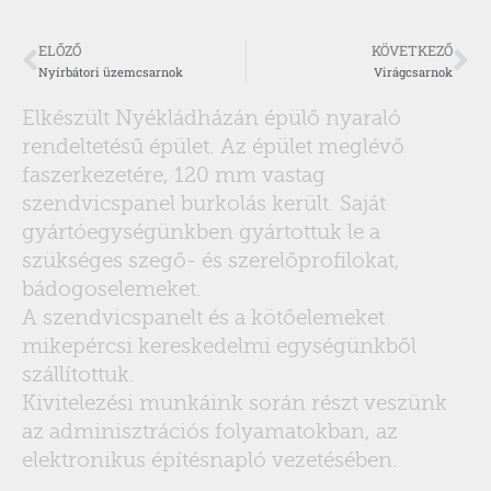
ELŐZŐ
KÖVETKEZŐ
Nyírbátori üzemcsarnok
Virágcsarnok
Elkészült Nyékládházán épülő nyaraló
rendeltetésű épület. Az épület meglévő
faszerkezetére, 120 mm vastag
szendvicspanel burkolás került. Saját
gyártóegységünkben gyártottuk le a
szükséges szegő- és szerelőprofilokat,
bádogoselemeket.
A szendvicspanelt és a kötőelemeket
mikepércsi kereskedelmi egységünkből
szállítottuk.
Kivitelezési munkáink során részt veszünk
az adminisztrációs folyamatokban, az
elektronikus építésnapló vezetésében.