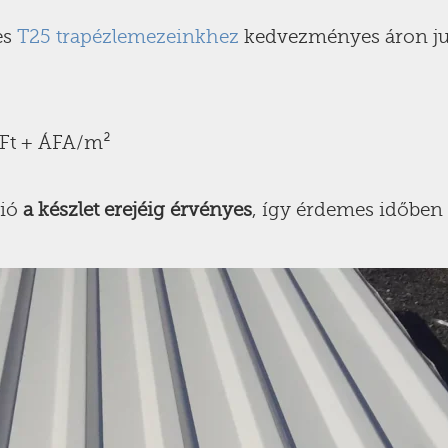
es
T25 trapézlemezeinkhez
kedvezményes áron ju
Ft + ÁFA/m²
ció
a készlet erejéig érvényes
, így érdemes időben