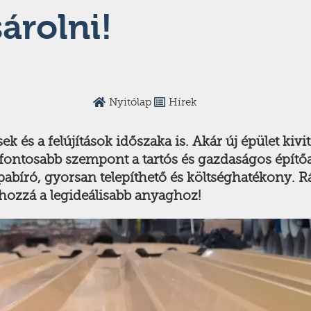
árolni!
Nyitólap
Hírek
ek és a felújítások időszaka is. Akár új épület kiv
egfontosabb szempont a tartós és gazdaságos építő
apabíró, gyorsan telepíthető és költséghatékony. 
 hozzá a legideálisabb anyaghoz!