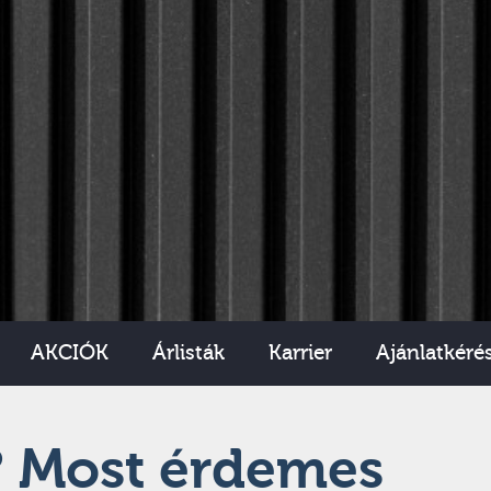
AKCIÓK
Árlisták
Karrier
Ajánlatkéré
s? Most érdemes