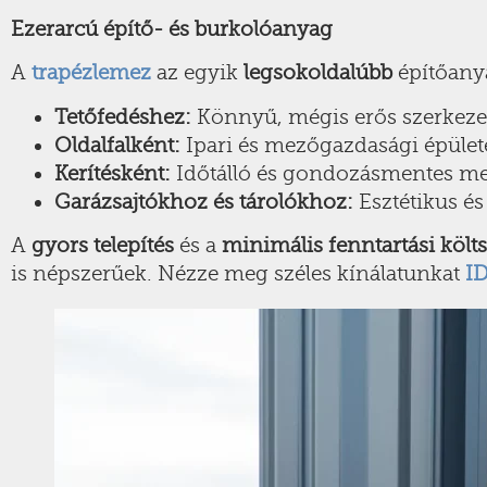
Ezerarcú építő- és burkolóanyag
A
trapézlemez
az egyik
legsokoldalúbb
építőanya
Tetőfedéshez:
Könnyű, mégis erős szerkezet,
Oldalfalként:
Ipari és mezőgazdasági épület
Kerítésként:
Időtálló és gondozásmentes me
Garázsajtókhoz és tárolókhoz:
Esztétikus és 
A
gyors telepítés
és a
minimális fenntartási költ
is népszerűek. Nézze meg széles kínálatunkat
I