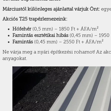
Márciustól különleges ajánlattal várjuk Önt:
egy
Akciós T25 trapézlemezeink:
Hófehér
(0,5 mm) – 1850 Ft + ÁFA/m²
Famintás esztétikai hibás
(0,45 mm) – 1950 
Famintás
(0,45 mm) – 2550 Ft + ÁFA/m²
Ne várja meg a nyári építkezési rohamot! Az ak
anyagokat.