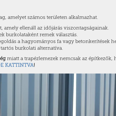
g, amelyet számos területen alkalmazhat.
 amely ellenáll az időjárás viszontagságainak.
ek burkolataként remek választás.
goldás a hagyományos fa vagy betonkerítések hel
tartós burkolati alternatíva.
ség
miatt a trapézlemezek nemcsak az építkezők, 
DE KATTINTVA
!