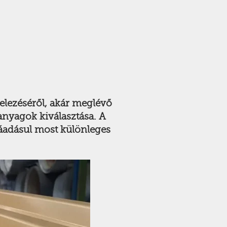
itelezéséről, akár meglévő
anyagok kiválasztása. A
Ráadásul most különleges