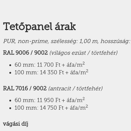
Tetőpanel árak
PUR, non-prime, szélesség: 1,00 m, hosszúság:
RAL 9006 / 9002
(világos ezüst / törtfehér)
2
60 mm: 11 700 Ft + áfa/m
2
100 mm: 14 350 Ft + áfa/m
RAL 7016 / 9002
(antracit / törtfehér)
2
60 mm: 11 950 Ft + áfa/m
2
100 mm: 14 750 Ft + áfa/m
vágási díj