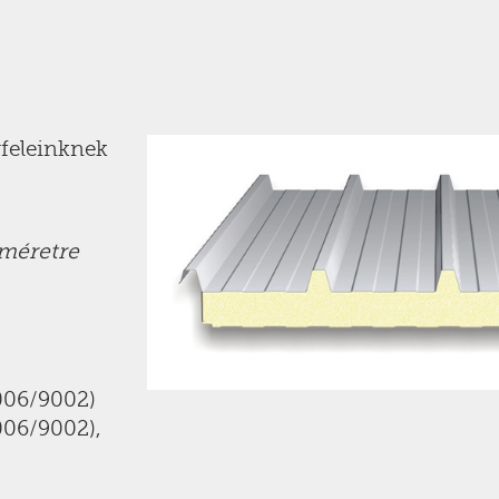
yfeleinknek
 méretre
006/9002)
006/9002),