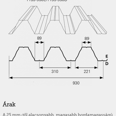
Árak
A 25 mm-től alacsonyabb, magasabb bordamagasságú