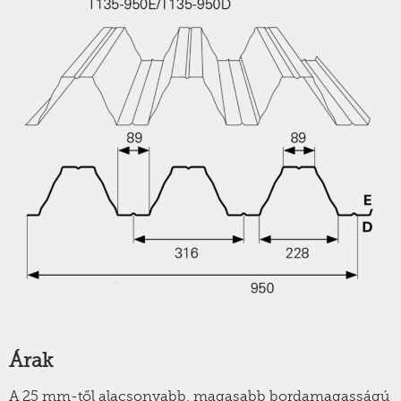
Árak
A 25 mm-től alacsonyabb, magasabb bordamagasságú