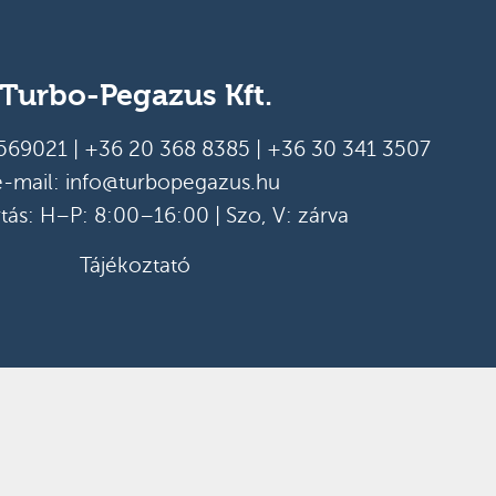
Turbo-Pegazus Kft.
569021
|
+36 20 368 8385
|
+36 30 341 3507
e-mail:
info@turbopegazus.hu
rtás: H–P: 8:00–16:00 | Szo, V: zárva
Tájékoztató
ft.