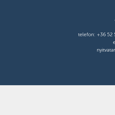
telefon:
+36 52 
nyitvata
Turbo-Pegazus K