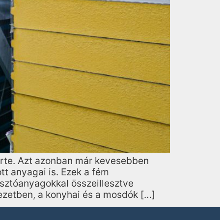
erte. Azt azonban már kevesebben
t anyagai is. Ezek a fém
asztóanyagokkal összeillesztve
ezetben, a konyhai és a mosdók […]