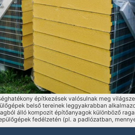
tséghatékony építkezések valósulnak meg világsz
ülőgépek belső tereinek leggyakrabban alkalmazot
magból álló kompozit építőanyagok különböző rag
repülőgépek fedélzetén (pl. a padlózatban, menny