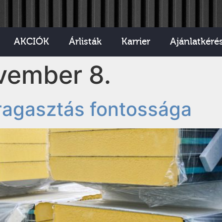
AKCIÓK
Árlisták
Karrier
Ajánlatkéré
vember 8.
ragasztás fontossága