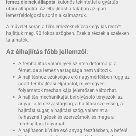
lemez éleinek állapota
, különös tekintettel a gyártás
utáni állapotra. Az élhajlítást általában az ipari
lemezfeldolgozás során alkalmazzuk.
A művelet során a fémlemezeknek csak egy kis részét
hajlítjuk meg, 90 fokos szögben. Ezek a részek a széleken
találhatók.
Az élhajlítás főbb jellemzői
:
A fémhajlítás valamilyen szinten deformálja a
fémet, de a lemez vastagsága nem változik.
A hajlításhoz szükséges erő nagymértékben függ az
adott fémhajlítási eljárástól, mivel egyes
folyamatok mechanikája jelentősen változhat.
A hajlítás mechanikáját befolyásoló tényezők, az
anyag, a lemezvastagság, a hajlítási szélesség, a
hajlítási sugár, a hajlítási szög, valamint a
felhasznált gépek és szerszámok, és maga a
fémhajlítási folyamat.
A hajlításon kívülre eső anyag feszítésben, a befelé