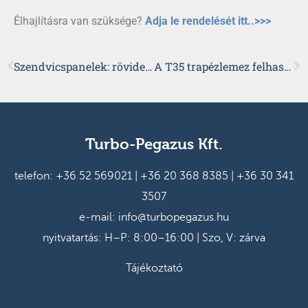
Élhajlításra van szüksége?
Adja le rendelését itt..>>>
Szendvicspanelek: rövidebb építési idő, költséghatékonyabb kivitelezés
A T35 trapézlemez felhasználási lehetőségei
Turbo-Pegazus Kft.
telefon:
+36 52 569021
|
+36 20 368 8385
|
+36 30 341
3507
e-mail:
info@turbopegazus.hu
nyitvatartás: H–P: 8:00–16:00 | Szo, V: zárva
Tájékoztató