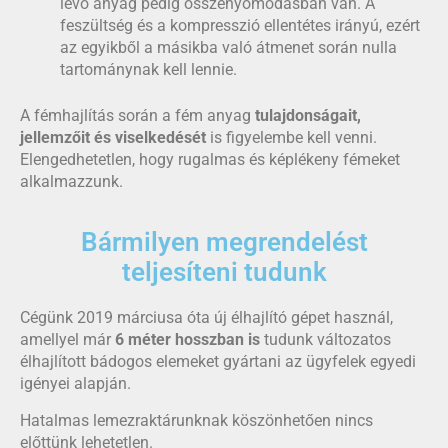
lévő anyag pedig összenyomódásban van. A
feszültség és a kompresszió ellentétes irányú, ezért
az egyikből a másikba való átmenet során nulla
tartománynak kell lennie.
A fémhajlítás során a fém anyag
tulajdonságait,
jellemzőit és viselkedését
is figyelembe kell venni.
Elengedhetetlen, hogy rugalmas és képlékeny fémeket
alkalmazzunk.
Bármilyen megrendelést
teljesíteni tudunk
Cégünk 2019 márciusa óta új élhajlító gépet használ,
amellyel már
6 méter hosszban is
tudunk változatos
élhajlított bádogos elemeket gyártani az ügyfelek egyedi
igényei alapján.
Hatalmas lemezraktárunknak köszönhetően nincs
előttünk lehetetlen.