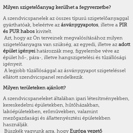
Milyen szigetelőanyag kerülhet a fegyverzetbe?
A szendvicspanelek az összes típusú szigetelőanyaggal
gyárthatóak, beleértve az
ásványgyapotos
, illetve a
PIR
és PUR habos
kivitelt.
Azt, hogy az Ön terveinek megvalósításához milyen
szigetelőanyagra van szükség, az egyedi, illetve az
adott
épület igényei
határozzák meg, figyelembe véve az
épület hő-, pára-, illetve hangszigetelési és tűzállósági
igényeit.
A legjobb tűzállósággal az ásványgyapot szigeteléssel
ellátott szendvicspanel rendelkezik.
Milyen területeken ajánlott?
A szendvicspaneleket általában ipari létesítményekben,
kereskedelmi épületekben, hűtőházakban,
lakóépületekben, erőművekben, valamint
mezőgazdasági és állattenyésztési épületekben
használják.
Büszkék vagyunk arra, hogy
Európa vezető