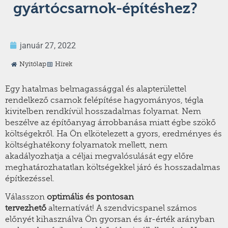
gyártócsarnok-építéshez?
január 27, 2022
Nyitólap
Hírek
Egy hatalmas belmagassággal és alapterülettel
rendelkező csarnok felépítése hagyományos, tégla
kivitelben rendkívül hosszadalmas folyamat. Nem
beszélve az építőanyag árrobbanása miatt égbe szökő
költségekről. Ha Ön elkötelezett a gyors, eredményes és
költséghatékony folyamatok mellett, nem
akadályozhatja a céljai megvalósulását egy előre
meghatározhatatlan költségekkel járó és hosszadalmas
építkezéssel.
Válasszon
optimális és pontosan
tervezhető
alternatívát! A szendvicspanel számos
előnyét kihasználva Ön gyorsan és ár-érték arányban