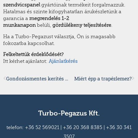
szendvicspanel
gyártóinak termékeit forgalmazzuk.
Hatalmas és szinte kifogyhatatlan árukészletünk a
garancia a
megrendelés 1-2
munkanapon
belüli,
gördülékeny teljesítésére
.
Ha a Turbo-Pegazust választja, Ön is magasabb
fokozatba kapcsolhat.
Felkeltettük érdeklődését?
Itt kérhet ajánlatot:
Ajánlatkérés
Gondozásmentes kerítés trapézlemezből
Miért épp a trapézlemez?
Turbo-Pegazus Kft.
telefon:
+36 52 569021
|
+36 20 368 8385
|
+36 30 341
3507