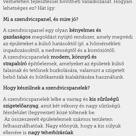
verhetetlen fejlesztéssel bővítheti vállalkozását. Hogyan
lehetséges ez? Hát így:
Mi a szendvicspanel, és mire jó?
A szendvicspanel egy olyan
kényelmes és
gazdaságos
megoldást nyújtó rendszer, amely megvédi
az épületeket a külső hatásoktól (pl. a hőmérsékleti
ingadozásoktól, a nedvességtől és a korróziótól).
A szendvicspanelek
modern, könnyű és
strapabíró
építőelemek, amelyeket az épületek külső
falainak és tetőinek burkolására, valamint a szigetelt
belső falak és hűtőkamrák kialakítására használunk.
Hogy készülnek a szendvicspanelek?
A szendvicspanelek lelke a vastag és
kis sűrűségű
szigetelőanyag
, amit két vékony és nagy sűrűségű
fémfelület (fegyverzet) közé töltenek be.
Az összeszerelt épületelemek számos területen
felhasználhatóak. Nagy előnyük, hogy a kis súlyuk
ellenére is
nagy teherbírásúak
.