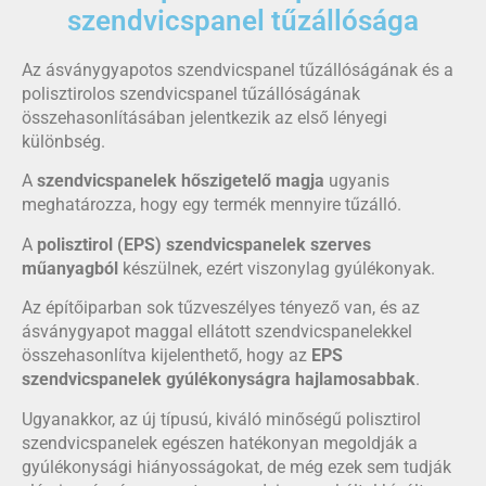
szendvicspanel tűzállósága
Az ásványgyapotos szendvicspanel tűzállóságának és a
polisztirolos szendvicspanel tűzállóságának
összehasonlításában jelentkezik az első lényegi
különbség.
A
szendvicspanelek hőszigetelő magja
ugyanis
meghatározza, hogy egy termék mennyire tűzálló.
A
polisztirol (EPS) szendvicspanelek szerves
műanyagból
készülnek, ezért viszonylag gyúlékonyak.
Az építőiparban sok tűzveszélyes tényező van, és az
ásványgyapot maggal ellátott szendvicspanelekkel
összehasonlítva kijelenthető, hogy az
EPS
szendvicspanelek gyúlékonyságra hajlamosabbak
.
Ugyanakkor, az új típusú, kiváló minőségű polisztirol
szendvicspanelek egészen hatékonyan megoldják a
gyúlékonysági hiányosságokat, de még ezek sem tudják