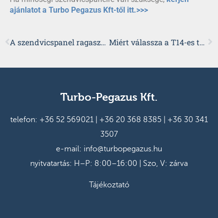
ajánlatot a Turbo Pegazus Kft-től itt.>>>
A szendvicspanel ragasztás fontossága
Miért válassza a T14-es trapézlemezt?
Turbo-Pegazus Kft.
telefon:
+36 52 569021
|
+36 20 368 8385
|
+36 30 341
3507
e-mail:
info@turbopegazus.hu
nyitvatartás: H–P: 8:00–16:00 | Szo, V: zárva
Tájékoztató