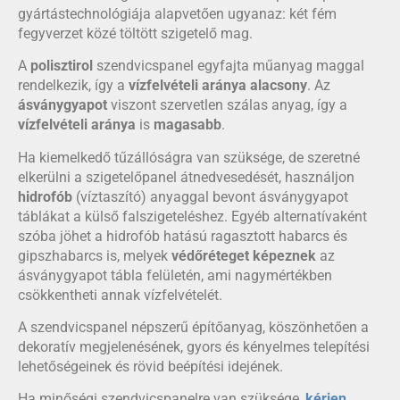
gyártástechnológiája alapvetően ugyanaz: két fém
fegyverzet közé töltött szigetelő mag.
A
polisztirol
szendvicspanel egyfajta műanyag maggal
rendelkezik, így a
vízfelvételi aránya alacsony
. Az
ásványgyapot
viszont szervetlen szálas anyag, így a
vízfelvételi aránya
is
magasabb
.
Ha kiemelkedő tűzállóságra van szüksége, de szeretné
elkerülni a szigetelőpanel átnedvesedését, használjon
hidrofób
(víztaszító) anyaggal bevont ásványgyapot
táblákat a külső falszigeteléshez. Egyéb alternatívaként
szóba jöhet a hidrofób hatású ragasztott habarcs és
gipszhabarcs is, melyek
védőréteget képeznek
az
ásványgyapot tábla felületén, ami nagymértékben
csökkentheti annak vízfelvételét.
A szendvicspanel népszerű építőanyag, köszönhetően a
dekoratív megjelenésének, gyors és kényelmes telepítési
lehetőségeinek és rövid beépítési idejének.
Ha minőségi szendvicspanelre van szüksége,
kérjen