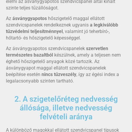
elérni az ásványgyapotos szendvicspanel által kínált
szinte teljes tűzállóságot.
Az
ásványgyapotos
hőszigetelő maggal ellátott
szendvicspanelek rendelkeznek ugyanis
a legkiválóbb
tűzvédelmi teljesítménnyel
, valamint jó teherbíró-,
hőtartó- és hőszigetelő képességgel.
Az ásványgyapotos szendvicspanelek
szervetlen
természetes bazaltból
készülnek, amely a teljesen nem
éghető hőszigetelő anyagok közé tartozik. Az
ásványgyapot maggal ellátott szendvicspanelek
beépítése esetén
nincs tűzveszély
, így az égési index a
legalacsonyabb szinten tartható.
2. A szigetelőréteg nedvesség
állósága, illetve nedvesség
felvételi aránya
A különböző magokkal ellátott szendvicspanel típusok