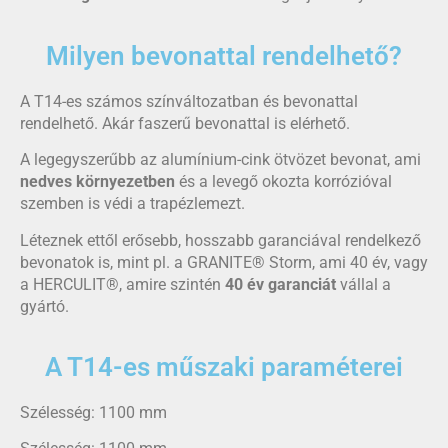
Milyen bevonattal rendelhető?
A T14-es számos színváltozatban és bevonattal
rendelhető. Akár faszerű bevonattal is elérhető.
A legegyszerűbb az alumínium-cink ötvözet bevonat, ami
nedves környezetben
és a levegő okozta korrózióval
szemben is védi a trapézlemezt.
Léteznek ettől erősebb, hosszabb garanciával rendelkező
bevonatok is, mint pl. a
GRANITE® Storm
, ami 40 év, vagy
a HERCULIT
®
, amire szintén
40 év garanciát
vállal a
gyártó.
A T14-es műszaki paraméterei
Szélesség: 1100 mm