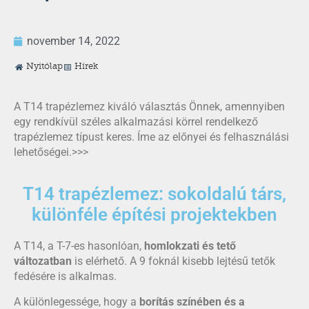
november 14, 2022
Nyitólap
Hírek
A T14 trapézlemez kiváló választás Önnek, amennyiben
egy rendkívül széles alkalmazási körrel rendelkező
trapézlemez típust keres. Íme az előnyei és felhasználási
lehetőségei.>>>
T14 trapézlemez: sokoldalú társ,
különféle építési projektekben
A T14, a T-7-es hasonlóan,
homlokzati és tető
változatban
is elérhető. A 9 foknál kisebb lejtésű tetők
fedésére is alkalmas.
A különlegessége, hogy a
borítás színében és a