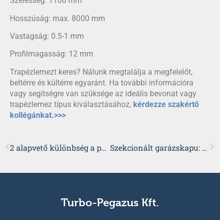
Szélesség: 1100 mm
Hosszúság: max. 8000 mm
Vastagság: 0.5-1 mm
Profilmagasság: 12 mm
Trapézlemezt keres? Nálunk megtalálja a megfelelőt,
beltérre és kültérre egyaránt. Ha további információra
vagy segítségre van szüksége az ideális bevonat vagy
trapézlemez típus kiválasztásához,
kérdezze szakértő
kollégánkat.>>>
2 alapvető különbség a polisztirolos és az ásványgyapotos szendvicspanel között
Szekcionált garázskapu: Miért ez a legnépszerűbb típus?
Turbo-Pegazus Kft.