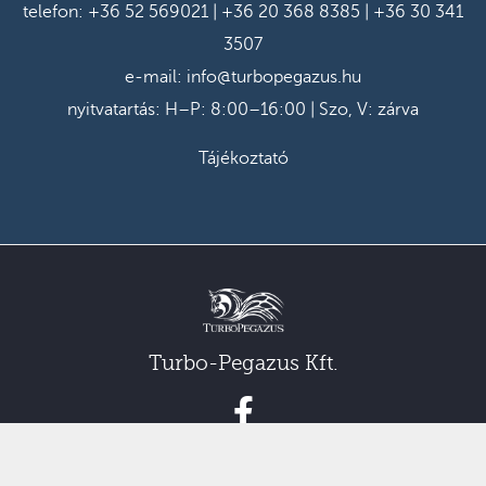
telefon:
+36 52 569021
|
+36 20 368 8385
|
+36 30 341
3507
e-mail:
info@turbopegazus.hu
nyitvatartás: H–P: 8:00–16:00 | Szo, V: zárva
Tájékoztató
Turbo-Pegazus Kft.
© 2022 by Grafcom Media Kft.