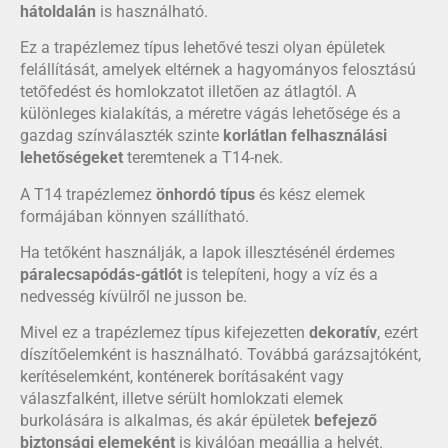
hátoldalán
is használható.
Ez a trapézlemez típus lehetővé teszi olyan épületek
felállítását, amelyek eltérnek a hagyományos felosztású
tetőfedést és homlokzatot illetően az átlagtól. A
különleges kialakítás, a méretre vágás lehetősége és a
gazdag színválaszték szinte
korlátlan felhasználási
lehetőségeket
teremtenek a T14-nek.
A T14 trapézlemez
önhordó típus
és kész elemek
formájában könnyen szállítható.
Ha tetőként használják, a lapok illesztésénél érdemes
páralecsapódás-gátlót
is telepíteni, hogy a víz és a
nedvesség kívülről ne jusson be.
Mivel ez a trapézlemez típus kifejezetten
dekoratív
, ezért
díszítőelemként is használható. Továbbá garázsajtóként,
kerítéselemként, konténerek borításaként vagy
válaszfalként, illetve sérült homlokzati elemek
burkolására is alkalmas, és akár épületek
befejező
biztonsági elemeként
is kiválóan megállja a helyét.