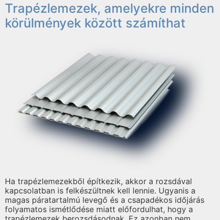
Trapézlemezek, amelyekre minden
körülmények között számíthat
Ha trapézlemezekből építkezik, akkor a rozsdával
kapcsolatban is felkészültnek kell lennie. Ugyanis a
magas páratartalmú levegő és a csapadékos időjárás
folyamatos ismétlődése miatt előfordulhat, hogy a
trapézlemezek berozsdásodnak. Ez azonban nem