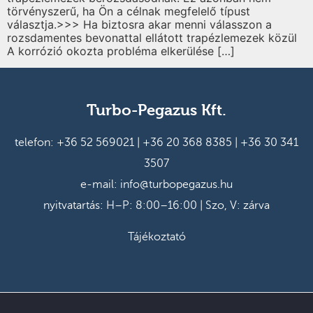
törvényszerű, ha Ön a célnak megfelelő típust
választja.>>> Ha biztosra akar menni válasszon a
rozsdamentes bevonattal ellátott trapézlemezek közül
A korrózió okozta probléma elkerülése […]
Turbo-Pegazus Kft.
telefon:
+36 52 569021
|
+36 20 368 8385
|
+36 30 341
3507
e-mail:
info@turbopegazus.hu
nyitvatartás: H–P: 8:00–16:00 | Szo, V: zárva
Tájékoztató