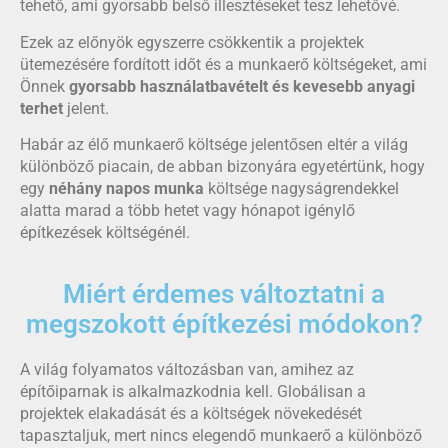
tehető, ami gyorsabb belső illesztéseket tesz lehetővé.
Ezek az előnyök egyszerre csökkentik a projektek
ütemezésére fordított időt és a munkaerő költségeket, ami
Önnek
gyorsabb használatbavételt és kevesebb anyagi
terhet
jelent.
Habár az élő munkaerő költsége jelentősen eltér a világ
különböző piacain, de abban bizonyára egyetértünk, hogy
egy
néhány napos munka
költsége nagyságrendekkel
alatta marad a több hetet vagy hónapot igénylő
építkezések költségénél.
Miért érdemes változtatni a
megszokott építkezési módokon?
A világ folyamatos változásban van, amihez az
építőiparnak is alkalmazkodnia kell. Globálisan a
projektek elakadását és a költségek növekedését
tapasztaljuk, mert nincs elegendő munkaerő a különböző