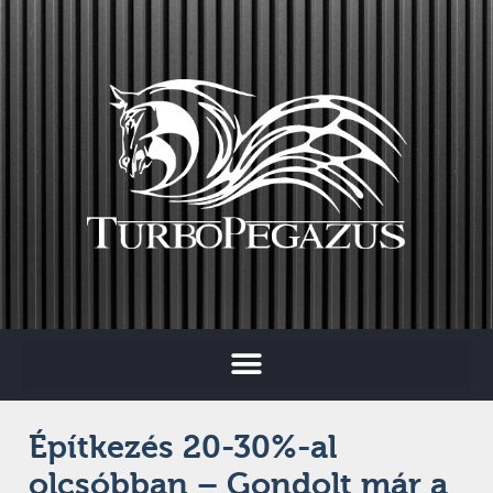
Építkezés 20-30%-al
olcsóbban – Gondolt már a