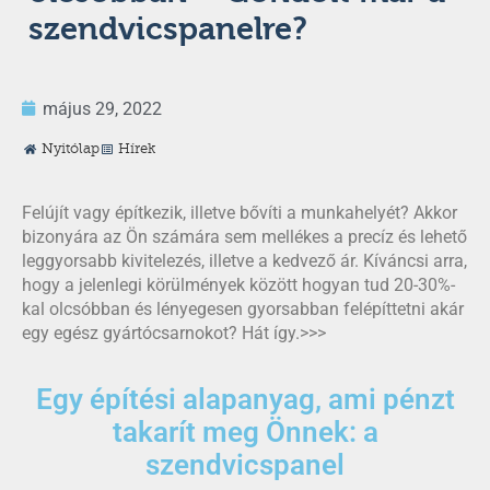
szendvicspanelre?
május 29, 2022
Nyitólap
Hírek
Felújít vagy építkezik, illetve bővíti a munkahelyét? Akkor
bizonyára az Ön számára sem mellékes a precíz és lehető
leggyorsabb kivitelezés, illetve a kedvező ár. Kíváncsi arra,
hogy a jelenlegi körülmények között hogyan tud 20-30%-
kal olcsóbban és lényegesen gyorsabban felépíttetni akár
egy egész gyártócsarnokot? Hát így.>>>
Egy építési alapanyag, ami pénzt
takarít meg Önnek: a
szendvicspanel