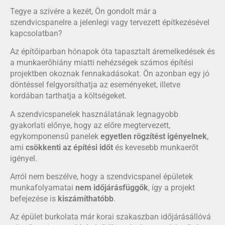
Tegye a szívére a kezét, Ön gondolt már a
szendvicspanelre a jelenlegi vagy tervezett építkezésével
kapcsolatban?
Az építőiparban hónapok óta tapasztalt áremelkedések és
a munkaerőhiány miatti nehézségek számos építési
projektben okoznak fennakadásokat. Ön azonban egy jó
döntéssel felgyorsíthatja az eseményeket, illetve
kordában tarthatja a költségeket.
A szendvicspanelek használatának legnagyobb
gyakorlati előnye, hogy az előre megtervezett,
egykomponensű panelek
egyetlen rögzítést igényelnek
,
ami
csökkenti az építési időt
és kevesebb munkaerőt
igényel.
Arról nem beszélve, hogy a szendvicspanel épületek
munkafolyamatai
nem időjárásfüggők
, így a projekt
befejezése is
kiszámíthatóbb
.
Az épület burkolata már korai szakaszban időjárásállóvá