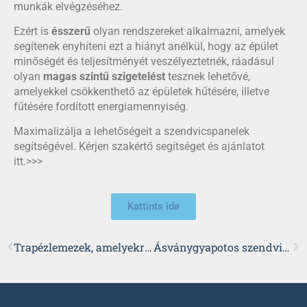
munkák elvégzéséhez.
Ezért is
ésszerű
olyan rendszereket alkalmazni, amelyek
segítenek enyhíteni ezt a hiányt anélkül, hogy az épület
minőségét és teljesítményét veszélyeztetnék, ráadásul
olyan
magas szintű szigetelést
tesznek lehetővé,
amelyekkel csökkenthető az épületek hűtésére, illetve
fűtésére fordított energiamennyiség.
Maximalizálja a lehetőségeit a szendvicspanelek
segítségével. Kérjen szakértő segítséget és ajánlatot
itt.>>>
Kattints ide
Trapézlemezek, amelyekre minden körülmények között számíthat
Ásványgyapotos szendvicspanelek: Mi alapján válasszon?