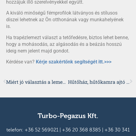
hozzájuk illő szerelvényekkel együtt.
A kiváló minőségű fémprofilok látványos és stílusos
díszei lehetnek az Ön otthonának vagy munkahelyének
is.
Ha trapézlemezt választ a tetőfedésre, biztos lehet benne,
hogy a mohásodás, az algásodás és a beázás hosszú
ideig nem jelent majd gondot.
Kérdése van?
Kérje szakértőnk segítségét itt.>>>
Miért jó választás a lemeztető?
Hűtőház, hűtőkamra ajtó – avagy mi mindenre jó a szendvicspanel?
Turbo-Pegazus Kft.
telefon:
+36 52 569021
|
+36 20 368 8385
|
+36 30 341